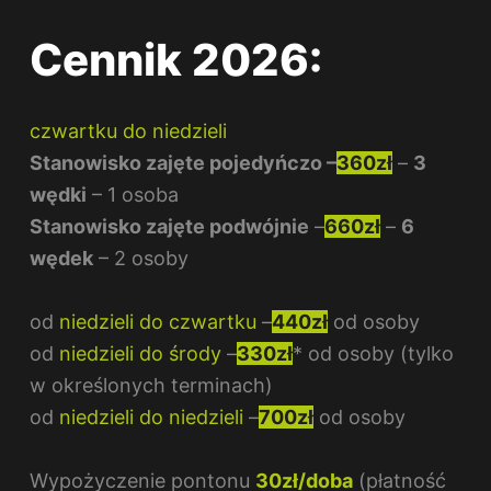
Cennik 2026:
czwartku do niedzieli
Stanowisko zajęte pojedyńczo –
360zł
–
3
wędki
– 1 osoba
Stanowisko zajęte podwójnie
–
660zł
–
6
wędek
– 2 osoby
od
niedzieli do czwartku
–
440zł
od osoby
od
niedzieli do środy
–
330zł
* od osoby (tylko
w określonych terminach)
od
niedzieli do niedzieli
–
700zł
od osoby
Wypożyczenie pontonu
30zł/doba
(płatność