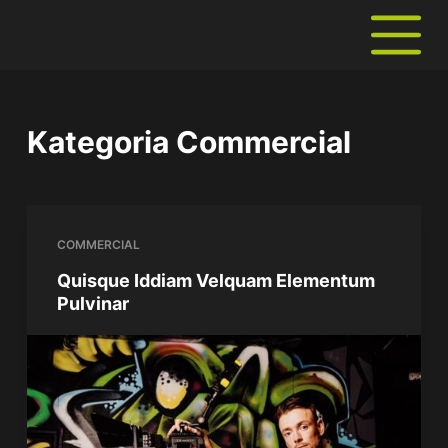
P
r
z
e
Kategoria
Commercial
j
d
ź
d
COMMERCIAL
o
Quisque Iddiam Velquam Elementum
t
Pulvinar
r
e
ś
c
i