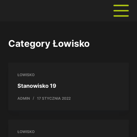
P
r
z
e
Category
Łowisko
j
d
ź
d
ŁOWISKO
o
Stanowisko 19
t
r
ADMIN
17 STYCZNIA 2022
e
ś
c
i
ŁOWISKO